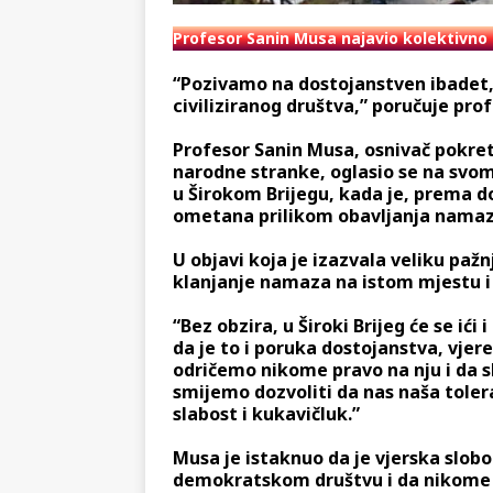
Profesor Sanin Musa najavio kolektivno 
“Pozivamo na dostojanstven ibadet, 
civiliziranog društva,” poručuje pro
Profesor Sanin Musa, osnivač pokre
narodne stranke, oglasio se na sv
u Širokom Brijegu, kada je, prema 
ometana prilikom obavljanja namaza
U objavi koja je izazvala veliku paž
klanjanje namaza na istom mjestu i 
“Bez obzira, u Široki Brijeg će se ići
da je to i poruka dostojanstva, vjere
odričemo nikome pravo na nju i da slo
smijemo dozvoliti da nas naša toler
slabost i kukavičluk.”
Musa je istaknuo da je vjerska slobo
demokratskom društvu i da nikome 