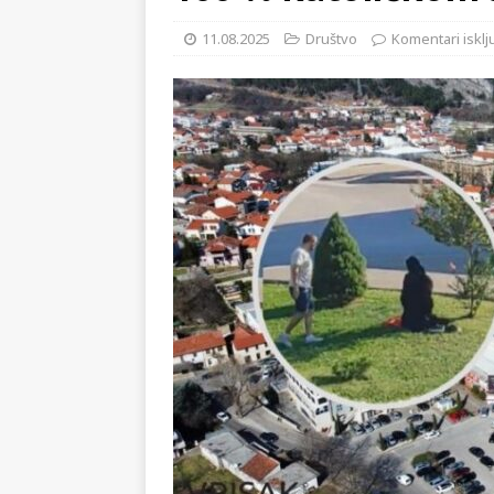
[ 02.08.2026 ]
GP Gabela Polj
11.08.2025
Društvo
Komentari isklj
[ 29.07.2026 ]
Na današnji da
(video)
KULTURA
[ 28.07.2026 ]
Uhićen napadač
snimke potjere i hvatanja muš
[ 06.08.2026 ]
Vrhunac toplins