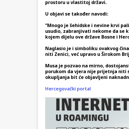
prostoru u vlastitoj državi.
U objavi se također navodi:
“Mnogo je šehidske i nevine krvi pal
usudio, zabranjivati nekome da se kl
kojem dijelu ove države Bosne i Her
Naglasio je i simboliku ovakvog čina
niti Zenici, već upravo u Širokom Br
Musa je pozvao na mirno, dostojanst
porukom da vjera nije prijetnja niti 
okupljanja bit će objavljeni naknadn
Hercegovački portal