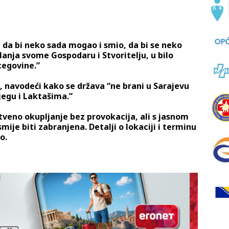
i da bi neko sada mogao i smio, da bi se neko
anja svome Gospodaru i Stvoritelju, u bilo
cegovine.”
, navodeći kako se država “ne brani u Sarajevu
ijegu i Laktašima.”
veno okupljanje bez provokacija, ali s jasnom
smije biti zabranjena. Detalji o lokaciji i terminu
o.