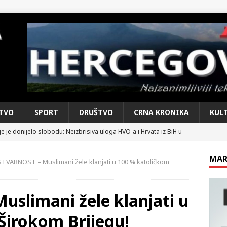
TVO
SPORT
DRUŠTVO
CRNA KRONIKA
KUL
e je donijelo slobodu: Neizbrisiva uloga HVO-a i Hrvata iz BiH u
SKI RAT
MAR
STVARNOST – Muslimani žele klanjati u 100 % katoličkom
pobjede: Večer u kojoj Knin, iseljena i domovinska Hrvatska dišu
DOMOVINSKI RAT
slimani žele klanjati u
d iz sažetka dnevnih događaja za protekli vikend
CRNA
Širokom Brijegu!