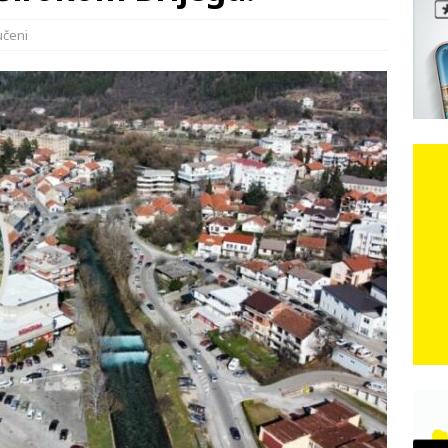
e: Vozači satima čekaju, dok se drugi ubacuju sa strane
VIJESTI
učeni
n, 29. srpnja 2018, preminuo je glazbeni genij Oliver Dragojević
 iz Međugorja; ‘Slobodna Dalmacija‘ u posjedu dramatične
karca u polju kod granice!
CRNA KRONIKA
kog vala. Svježije u petak. Negdje stižu i pljuskovi.
VRIJEME