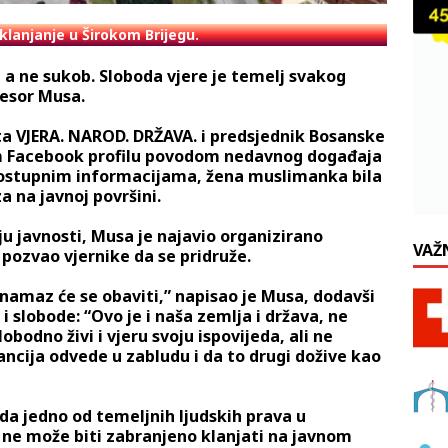
klanjanje u Širokom Brijegu.
a ne sukob. Sloboda vjere je temelj svakog
fesor Musa.
ta VJERA. NAROD. DRŽAVA. i predsjednik Bosanske
om Facebook profilu povodom nedavnog događaja
dostupnim informacijama, žena muslimanka bila
 na javnoj površini.
nju javnosti, Musa je najavio organizirano
VAŽ
pozvao vjernike da se pridruže.
 i namaz će se obaviti,” napisao je Musa, dodavši
 i slobode: “Ovo je i naša zemlja i država, ne
bodno živi i vjeru svoju ispovijeda, ali ne
ancija odvede u zabludu i da to drugi dožive kao
da jedno od temeljnih ljudskih prava u
ne može biti zabranjeno klanjati na javnom