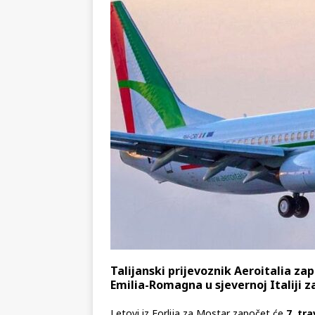
KRONIKA
[ 02.08.2026 ]
GP Gabela Polj
[ 29.07.2026 ]
Na današnji da
(video)
KULTURA
[ 07.08.2026 ]
Srpski povjesni
pripada
REGIJA
Talijanski prijevoznik Aeroitalia zap
Emilia-Romagna u sjevernoj Italiji z