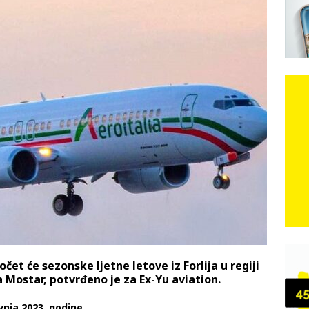
e: Vozači satima čekaju, dok se drugi ubacuju sa strane
VIJESTI
n, 29. srpnja 2018, preminuo je glazbeni genij Oliver Dragojević
čar o Oluji: Hrvati imaju što slaviti, dobili su ono što im povijesno
očet će sezonske ljetne letove iz Forlija u regiji
a Mostar, potvrđeno je za Ex-Yu aviation.