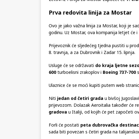
Letovi iz Forlija za Mostar započet će
7. tra
Prva redovita linija za Mostar
Ovo je jako važna linija za Mostar, koji je s
godinu. Uz Mostar, ova kompanija letjet će i
Prijevoznik će sljedećeg tjedna pustiti u pro
8. travnja, a za Dubrovnik i Zadar 15. lipnja.
Usluge će se održavati
do kraja ljetne sez
600
turboelisni zrakoplov i
Boeing 737-700
s
Ulaznice će se moći kupiti putem web stranic
Niti
jedan od četiri grada
u bivšoj Jugoslav
prijevozom. Dolazak Aeroitalia također će r
gradova
u Italiji, od kojih će pet započeti o
Forli će postati
peta dubrovačka destinacija