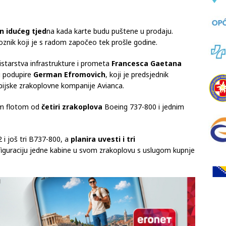
m tržištu.
n idućeg tjed
na kada karte budu puštene u prodaju.
jevoznik koji je s radom započeo tek prošle godine.
istarstva infrastrukture i prometa
Francesca Gaetana
i podupire
German Efromovich
, koji je predsjednik
mbijske zrakoplovne kompanije Avianca.
om flotom od
četiri zrakoplova
Boeing 737-800 i jednim
 i još tri B737-800, a
planira uvesti i tri
iguraciju jedne kabine u svom zrakoplovu s uslugom kupnje