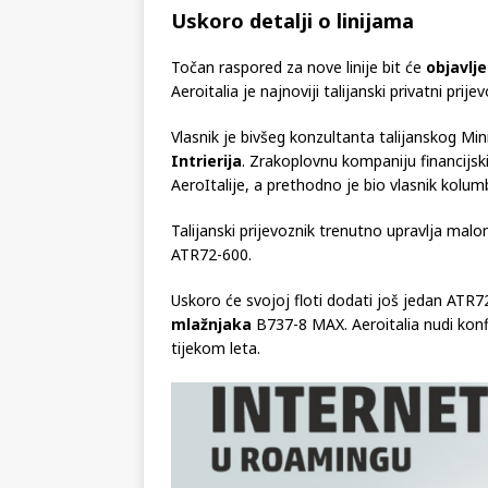
sada biti povezan s četiri grada na talijansko
Uskoro detalji o linijama
Točan raspored za nove linije bit će
objavlje
Aeroitalia je najnoviji talijanski privatni pri
Vlasnik je bivšeg konzultanta talijanskog Min
Intrierija
. Zrakoplovnu kompaniju financijsk
AeroItalije, a prethodno je bio vlasnik kolu
Talijanski prijevoznik trenutno upravlja mal
ATR72-600.
Uskoro će svojoj floti dodati još jedan ATR72
mlažnjaka
B737-8 MAX. Aeroitalia nudi konf
tijekom leta.