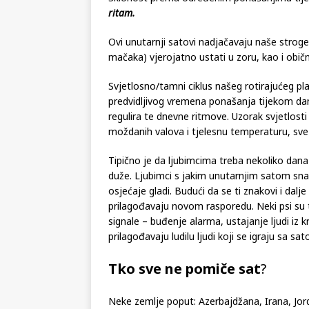
ritam.
Ovi unutarnji satovi nadjačavaju naše stroge
mačaka) vjerojatno ustati u zoru, kao i obi
Svjetlosno/tamni ciklus našeg rotirajućeg p
predvidljivog vremena ponašanja tijekom dan
regulira te dnevne ritmove. Uzorak svjetlost
moždanih valova i tjelesnu temperaturu, sve
Tipično je da ljubimcima treba nekoliko dan
duže. Ljubimci s jakim unutarnjim satom snažn
osjećaje gladi. Budući da se ti znakovi i dalj
prilagođavaju novom rasporedu. Neki psi su ta
signale – buđenje alarma, ustajanje ljudi iz k
prilagođavaju ludilu ljudi koji se igraju sa sa
Tko sve ne pomiče sat
?
Neke zemlje poput: Azerbajdžana, Irana, Jord