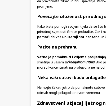
da prakticirate zdravu rutinu spavanja. Red
promjenu.
Povećajte izloženost prirodnoj s
Kako biste pomogli svojem tijelu da se što b
prirodnoj svjetlosti čim se probudite. Čak i 
pomoći da vaš unutarnji sat postane u
Pazite na prehranu
Važno je pomaknuti i vrijeme posljednje
smetnje u vašem
cirkadijalnom ritmu
. Ako j
morati koncentrirati na probavu, a ne na od
Neka vaši satovi budu prilagođe
Nemojte čekati jutro da pomaknete satove. Pr
odmah mogli prilagoditi novom vremenu.
Zdravstveni utjecaj ljetnog