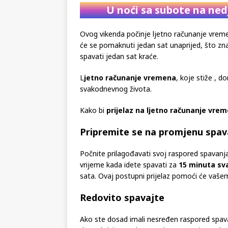
U noći sa subote na ned
Ovog vikenda počinje ljetno računanje vremen
će se pomaknuti jedan sat unaprijed, što zn
spavati jedan sat kraće.
L
jetno računanje vremena
, koje stiže , 
svakodnevnog života.
Kako bi
prijelaz na ljetno računanje vre
Pripremite se na promjenu spav
Počnite prilagođavati svoj raspored spavanj
vrijeme kada idete spavati za
15 minuta sv
sata. Ovaj postupni prijelaz pomoći će vašem 
Redovito spavajte
Ako ste dosad imali nesređen raspored spava