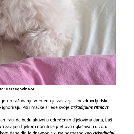
to: Hercegovina24
 Ljetno računanje vremena je zastarjeli i nezdravi ljudski
ignoriraju. Psi i mačke slijede svoje
cirkadijalne ritmove
.
amirani da budu aktivni u određenim dijelovima dana, baš
ti zavijaju tijekom noći ili se pjetlovu oglašavaju u zoru.
kom dana dio je dnevnog ciklusa poznatog kao
cirkadijalni