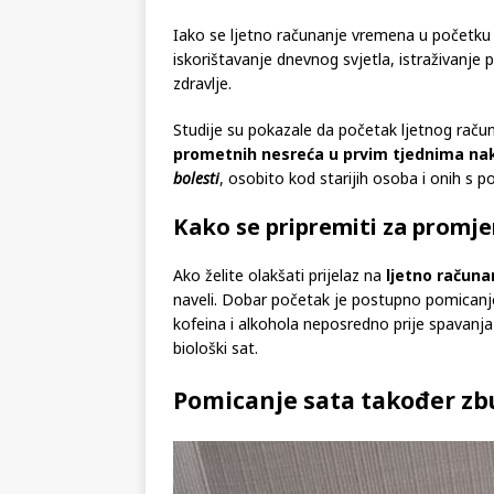
Iako se ljetno računanje vremena u početku 
iskorištavanje dnevnog svjetla, istraživanj
zdravlje.
Studije su pokazale da početak ljetnog ra
prometnih nesreća u prvim tjednima n
bolesti
, osobito kod starijih osoba i onih s
Kako se pripremiti za promj
Ako želite olakšati prijelaz na
ljetno računa
naveli. Dobar početak je postupno pomicanj
kofeina i alkohola neposredno prije spavanja t
biološki sat.
Pomicanje sata također zb