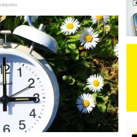
isključeni
e: Vozači satima čekaju, dok se drugi ubacuju sa strane
VIJESTI
n, 29. srpnja 2018, preminuo je glazbeni genij Oliver Dragojević
čar o Oluji: Hrvati imaju što slaviti, dobili su ono što im povijesno