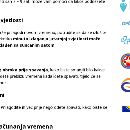
oviti san 7 – 9 sati može vam pomoći da lakše podnesete
vjetlosti
rže prilagodi novom vremenu, potrudite se da se izložite
nekoliko
minuta izlaganja jutarnjoj svjetlosti može
sklađen sa sunčanim satom
.
g obroka prije spavanja
, kako biste smanjili bilo kakve
edete preblizu vremena kada idete spavati, tijelo će se
mor.
ni
ilagodite ih već prije nego odete spavati, kako biste se
 računanja vremena