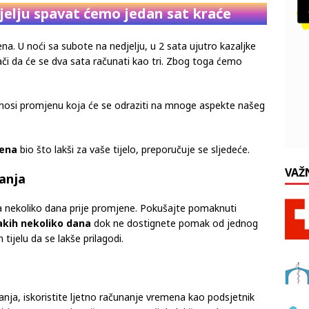
jelju spavat ćemo jedan sat kraće
a. U noći sa subote na nedjelju, u 2 sata ujutro kazaljke
ači da će se dva sata računati kao tri. Zbog toga ćemo
donosi promjenu koja će se odraziti na mnoge aspekte našeg
mena
bio što lakši za vaše tijelo, preporučuje se sljedeće.
VAŽ
anja
a nekoliko dana prije promjene. Pokušajte pomaknuti
akih nekoliko dana
dok ne dostignete pomak od jednog
tijelu da se lakše prilagodi.
nja, iskoristite ljetno računanje vremena kao podsjetnik