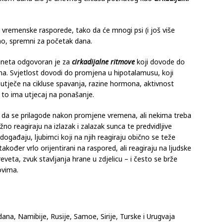
 vremenske rasporede, tako da će mnogi psi (i još više
čno, spremni za početak dana.
laneta odgovoran je za
cirkadijalne ritmove
koji dovode do
a. Svjetlost dovodi do promjena u hipotalamusu, koji
i utječe na cikluse spavanja, razine hormona, aktivnost
 to ima utjecaj na ponašanje.
a da se prilagode nakon promjene vremena, ali nekima treba
o reagiraju na izlazak i zalazak sunca te predvidljive
e događaju, ljubimci koji na njih reagiraju obično se teže
kođer vrlo orijentirani na raspored, ali reagiraju na ljudske
reveta, zvuk stavljanja hrane u zdjelicu – i često se brže
tovima.
ana, Namibije, Rusije, Samoe, Sirije, Turske i Urugvaja