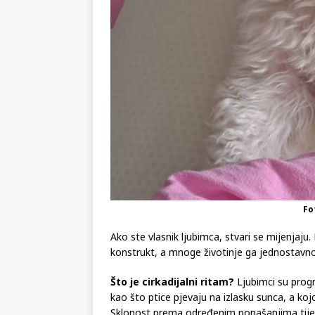
Fo
Ako ste vlasnik ljubimca, stvari se mijenjaju.
konstrukt, a mnoge životinje ga jednostavno 
Što je cirkadijalni ritam?
Ljubimci su progr
kao što ptice pjevaju na izlasku sunca, a kojo
Sklonost prema određenim ponašanjima tije