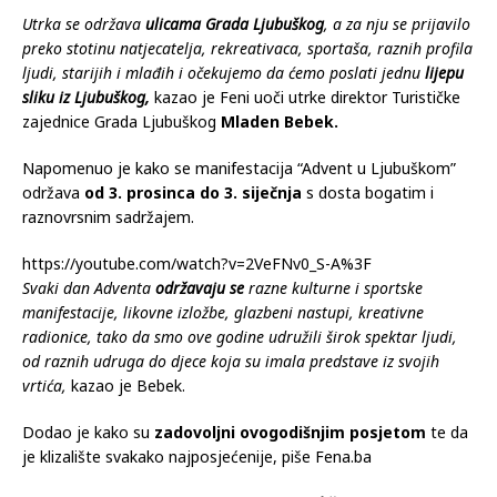
Utrka se održava
ulicama Grada Ljubuškog
, a za nju se prijavilo
preko stotinu natjecatelja, rekreativaca, sportaša, raznih profila
ljudi, starijih i mlađih i očekujemo da ćemo poslati jednu
lijepu
sliku iz Ljubuškog,
kazao je Feni uoči utrke direktor Turističke
zajednice Grada Ljubuškog
Mladen Bebek.
Napomenuo je kako se manifestacija “Advent u Ljubuškom”
održava
od 3. prosinca do 3. siječnja
s dosta bogatim i
raznovrsnim sadržajem.
https://youtube.com/watch?v=2VeFNv0_S-A%3F
Svaki dan Adventa
održavaju se
razne kulturne i sportske
manifestacije, likovne izložbe, glazbeni nastupi, kreativne
radionice, tako da smo ove godine udružili širok spektar ljudi,
od raznih udruga do djece koja su imala predstave iz svojih
vrtića,
kazao je Bebek.
Dodao je kako su
zadovoljni ovogodišnjim posjetom
te da
je klizalište svakako najposjećenije, piše Fena.ba