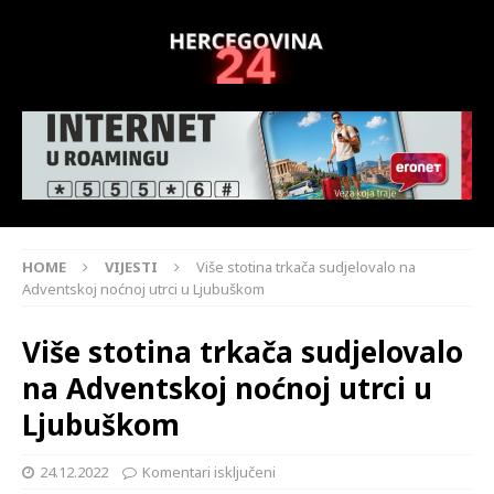
HOME
VIJESTI
Više stotina trkača sudjelovalo na
Adventskoj noćnoj utrci u Ljubuškom
Više stotina trkača sudjelovalo
na Adventskoj noćnoj utrci u
Ljubuškom
24.12.2022
Komentari isključeni