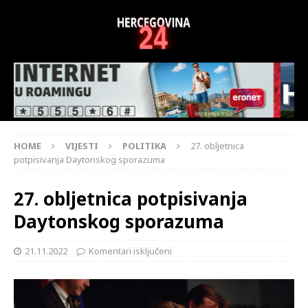
HOME
VIJESTI
POLITIKA
27. obljetnica
potpisivanja Daytonskog sporazuma
27. obljetnica potpisivanja
Daytonskog sporazuma
21.11.2022
Komentari isključeni