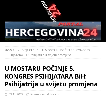
HOME
VIJESTI
U MOSTARU POČINJE 5. KONGRES
PSIHIJATARA BiH: Psihijatrija u svijetu promjena
U MOSTARU POČINJE 5.
KONGRES PSIHIJATARA BiH:
Psihijatrija u svijetu promjena
03.11.2022
Komentari isključeni