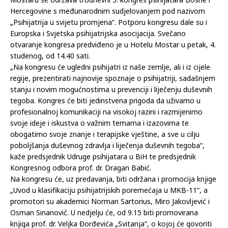
Hercegovine s međunarodnim sudjelovanjem pod nazivom
„Psihijatrija u svijetu promjena“. Potporu kongresu dale su i
Europska i Svjetska psihijatrijska asocijacija. Svečano
otvaranje kongresa predviđeno je u Hotelu Mostar u petak, 4.
studenog, od 14.40 sati.
„Na kongresu će ugledni psihijatri iz naše zemlje, ali i iz cijele
regije, prezentirati najnovije spoznaje o psihijatriji, sadašnjem
stanju i novim mogućnostima u prevenciji i liječenju duševnih
tegoba. Kongres će biti jedinstvena prigoda da uživamo u
profesionalnoj komunikaciji na visokoj razini i razmijenimo
svoje ideje i iskustva o važnim temama i izazovima te
obogatimo svoje znanje i terapijske vještine, a sve u cilju
poboljšanja duševnog zdravlja i liječenja duševnih tegoba“,
kaže predsjednik Udruge psihijatara u BiH te predsjednik
Kongresnog odbora prof. dr. Dragan Babić.
Na kongresu će, uz predavanja, biti održana i promocija knjige
„Uvod u klasifikaciju psihijatrijskih poremećaja u MKB-11“, a
promotori su akademici Norman Sartorius, Miro Jakovljević i
Osman Sinanović. U nedjelju će, od 9.15 biti promovirana
knjiga prof. dr. Veljka Đorđevića „Svitanja“, o kojoj će govoriti