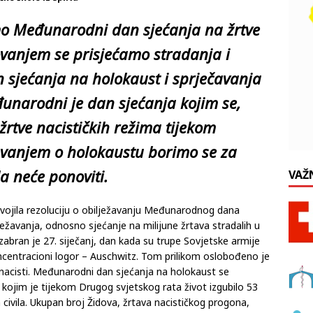
o Međunarodni dan sjećanja na žrtve
vanjem se prisjećamo stradanja i
 sjećanja na holokaust i sprječavanja
đunarodni je dan sjećanja kojim se,
 žrtve nacističkih režima tijekom
vanjem o holokaustu borimo se za
da neće ponoviti.
VAŽ
vojila rezoluciju o obilježavanju Međunarodnog dana
ežavanja, odnosno sjećanje na milijune žrtava stradalih u
abran je 27. siječanj, dan kada su trupe Sovjetske armije
oncentracioni logor – Auschwitz. Tom prilikom oslobođeno je
 nacisti. Međunarodni dan sjećanja na holokaust se
ojim je tijekom Drugog svjetskog rata život izgubilo 53
 civila. Ukupan broj Židova, žrtava nacističkog progona,