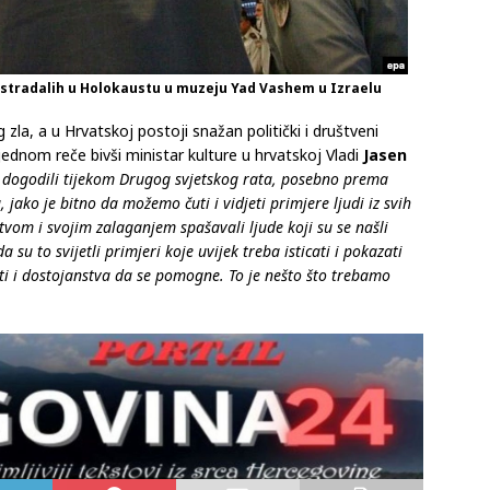
 stradalih u Holokaustu u muzeju Yad Vashem u Izraelu
zla, a u Hrvatskoj postoji snažan politički i društveni
jednom reče bivši ministar kulture u hrvatskoj Vladi
Jasen
se dogodili tijekom Drugog svjetskog rata, posebno prema
jako je bitno da možemo čuti i vidjeti primjere ljudi iz svih
vom i svojim zalaganjem spašavali ljude koji su se našli
u to svijetli primjeri koje uvijek treba isticati i pokazati
ti i dostojanstva da se pomogne. To je nešto što trebamo