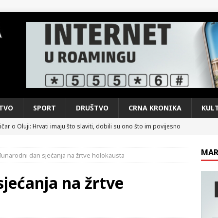
TVO
SPORT
DRUŠTVO
CRNA KRONIKA
KUL
čar o Oluji: Hrvati imaju što slaviti, dobili su ono što im povijesno
MAR
unarodni dan sjećanja na žrtve holokausta
kog vala. Svježije u petak. Negdje stižu i pljuskovi.
VRIJEME
e je donijelo slobodu: Neizbrisiva uloga HVO-a i Hrvata iz BiH u
jećanja na žrtve
SKI RAT
pobjede: Večer u kojoj Knin, iseljena i domovinska Hrvatska dišu