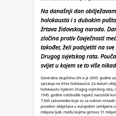
Na današnji dan obilježavam
holokausta i s dubokim pošto
žrtava židovskog naroda.
Dan
zločina protiv čovječnosti me
također, želi podsjetiti na sve
Drugog svjetskog rata.
Pouča
svijet u kojem se to više nika
Generalna skupština UN-a je 2005. godine us
sjećanja na žrtve holokausta. Za datum obilj
holokaustu tijekom Drugog svjetskog rata, iz
1945. godine oslobodile najveći nacistički k
7.500 zatvorenika koje su za sobom ostavili
posebno obilježava u europskim zemljama u k
milijuna ljudi, među kojima gotovo 31 milijun