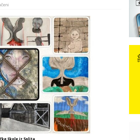
učeni
DOMOVINSKI RAT
d iz sažetka dnevnih događaja za protekli vikend
CRNA
e: Vozači satima čekaju, dok se drugi ubacuju sa strane
VIJESTI
ebačka dominacija na Maratonu lađa: Dvije ekipe zajedno ušle u
ke škole iz Splita