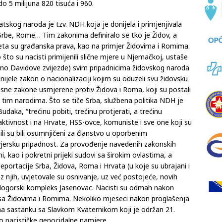
o 5 milijuna 820 tisuća i 960.
atskog naroda je tzv. NDH koja je donijela i primjenjivala
Srbe, Rome… Tim zakonima definiralo se tko je Židov, a
eta su građanska prava, kao na primjer Židovima i Romima.
što su nacisti primijenili slične mjere u Njemačkoj, ustaše
ično Davidove zvijezde) svim pripadnicima židovskog naroda
nijele zakon o nacionalizaciji kojim su oduzeli svu židovsku
asne zakone usmjerene protiv Židova i Roma, koji su postali
tim narodima. Što se tiče Srba, službena politika NDH je
daka, “trećinu pobiti, trećinu protjerati, a trećinu
u aktivnost i na Hrvate, HSS-ovce, komuniste i sve one koji su
li su bili osumnjičeni za članstvo u oporbenim
 vjersku pripadnost. Za provođenje navedenih zakonskih
, kao i pokretni prijeki sudovi sa širokim ovlastima, a
portacije Srba, Židova, Roma i Hrvata (u koje su ubrajani i
z njih, uvjetovale su osnivanje, uz već postojeće, novih
e logorski kompleks Jasenovac. Nacisti su odmah nakon
sa Židovima i Romima. Nekoliko mjeseci nakon proglašenja
na sastanku sa Slavkom Kvaternikom koji je održan 21.
io nacističke genocidalne namjere.