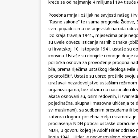
kreće se od najmanje 4 milijuna i 194 tisuće d
Posebna mrlja i ožiljak na savjesti našeg Hrv
“Rasne zakone” te i sama progonila Židove, 
svim pripadnicima ne-arijevskih naroda oduz
Do kraja travnja 1941., mjesecima prije nego 
su uvele obvezu isticanja rasnih oznaka (ob
u Hrvatskoj. 10. listopada 1941. ustaše su do
imovinu. Ustaše su donijele i mnoge druge r
politička osnova za provođenje progona nad 
bila, prema riječima ustaškog ideologa Mile Bu
pokatoličiti”. Ustaše su ubrzo proširile svoj
izražavali nezadovoljstvo ustaškim režimom i
organizacijama, bez obzira na nacionalnu ili
akata osnovani su, osim redovnih, i izvanredni
pojedinačna, skupna i masovna uhićenja te de
svi muslimani), sa sudbenim presudama ili be
zatvora i logora. posebna mrlja i sramota j
proglašenja NDH poticali ustaške obračune 
NDH, u govoru kojeg je Adolf Hitler održao 
lipnja 1941., Hitler je nedvosmisleno obznan