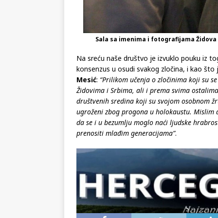
Sala sa imenima i fotografijama Židova
Na sreću naše društvo je izvuklo pouku iz tog 
konsenzus u osudi svakog zločina, i kao što 
Mesić
:
“Prilikom učenja o zločinima koji su 
Židovima i Srbima, ali i prema svima ostalima, 
društvenih sredina koji su svojom osobnom žrt
ugroženi zbog progona u holokaustu. Mislim da s
da se i u bezumlju moglo naći ljudske hrabros
prenositi mlađim generacijama”
.