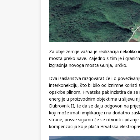
Za obje zemlje važna je realizacija nekoliko i
mosta preko Save. Zajedno s tim je i graničn
izgradnja novoga mosta Gunja, Brčko.
Dva izaslanstva razgovarat će i o povezivanj
interkonekciju, što bi bilo od iznimne koristi 
opskrbe plinom. Hrvatska pak inzistira da se r
energije u proizvodnim objektima u slijevu ri
Dubrovnik II, te da se daju odgovori na prije
koji može imati implikacije i na dodatno zas
strane, posve sigurno će se otvoriti i pitanj
kompenzacija koje plaća Hrvatska elektropriv