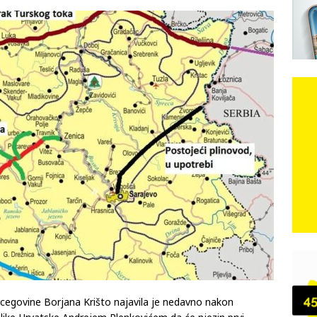
čeni
DOMOVINSKI RAT
d iz sažetka dnevnih događaja za protekli vikend
CRNA
e: Vozači satima čekaju, dok se drugi ubacuju sa strane
VIJESTI
ebačka dominacija na Maratonu lađa: Dvije ekipe zajedno ušle u