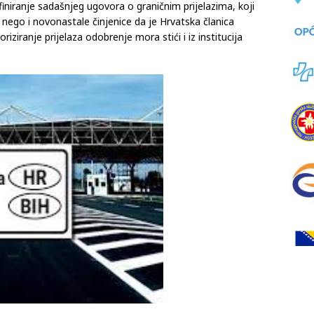
jskog podrijetla, živih životinja. No bez obzira na sve, tražit
ska kako bi se ubrzao prelazak roba i smanjila mogućnost
efiniranje sadašnjeg ugovora o graničnim prijelazima, koji
nego i novonastale činjenice da je Hrvatska članica
ziranje prijelaza odobrenje mora stići i iz institucija