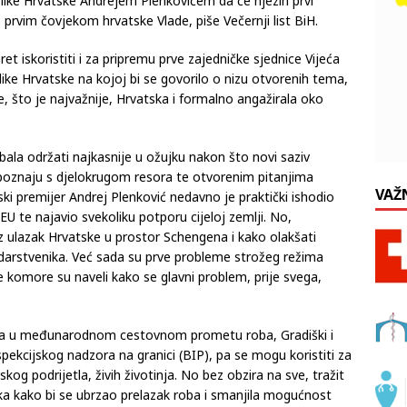
rcegovine Borjana Krišto najavila je nedavno nakon
ike Hrvatske Andrejem Plenkovićem da će njezin prvi
s prvim čovjekom hrvatske Vlade, piše Večernji list BiH.
t iskoristiti i za pripremu prve zajedničke sjednice Vijeća
ike Hrvatske na kojoj bi se govorilo o nizu otvorenih tema,
se, što je najvažnije, Hrvatska i formalno angažirala oko
ebala održati najkasnije u ožujku nakon što novi saziv
upoznaju s djelokrugom resora te otvorenim pitanjima
VAŽ
i premijer Andrej Plenković nedavno je praktički ishodio
EU te najavio svekoliku potporu cijeloj zemlji. No,
z ulazak Hrvatske u prostor Schengena i kako olakšati
darstvenika. Već sada su prve probleme strožeg režima
ke komore su naveli kako se glavni problem, prije svega,
ma u međunarodnom cestovnom prometu roba, Gradiški i
pekcijskog nadzora na granici (BIP), pa se mogu koristiti za