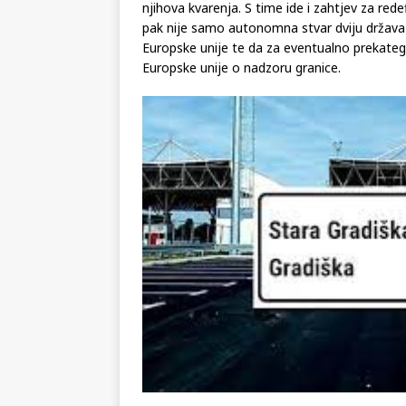
sve vrste roba i pregled roba biljnog i životin
će se od Hrvatske jednostavniji režim prela
njihova kvarenja. S time ide i zahtjev za red
pak nije samo autonomna stvar dviju država 
Europske unije te da za eventualno prekategori
Europske unije o nadzoru granice.