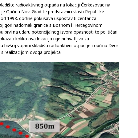
skladište radioaktivnog otpada na lokaciji Čerkezovac na
 je Općina Novi Grad te predstavnici vlasti Republike
a od 1998. godine pokušava uspostaviti centar za
koj gori nadomak granice s Bosnom i Hercegovinom.
su prvi na udaru potencijalnog izvora opasnosti te političari
azati koliko ova lokacija nije prihvatljiva za
 bivšoj vojarni skladišti radioaktivni otpad je i općina Dvor
 s realizacijom ovoga projekta.