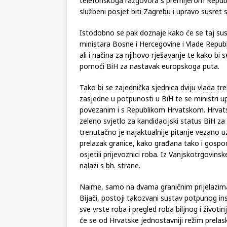
Predsjedateljica Vijeća ministara Bosne i He
telefonskoga razgovora s premijerom Republ
službeni posjet biti Zagrebu i upravo susret 
Istodobno se pak doznaje kako će se taj susre
ministara Bosne i Hercegovine i Vlade Republ
ali i načina za njihovo rješavanje te kako bi 
pomoći BiH za nastavak europskoga puta.
Tako bi se zajednička sjednica dviju vlada tr
zasjedne u potpunosti u BiH te se ministri 
povezanim i s Republikom Hrvatskom. Hrvatsk
zeleno svjetlo za kandidacijski status BiH za 
trenutačno je najaktualnije pitanje vezano u
prelazak granice, kako građana tako i gospo
osjetili prijevoznici roba. Iz Vanjskotrgovins
nalazi s bh. strane.
Naime, samo na dvama graničnim prijelazi
Bijači, postoji takozvani sustav potpunog ins