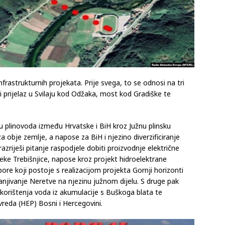
nfrastrukturnih projekata. Prije svega, to se odnosi na tri
i prijelaz u Svilaju kod Odžaka, most kod Gradiške te
u plinovoda između Hrvatske i BiH kroz Južnu plinsku
za obje zemlje, a napose za BiH i njezino diverzificiranje
azriješi pitanje raspodjele dobiti proizvodnje električne
jeke Trebišnjice, napose kroz projekt hidroelektrane
pore koji postoje s realizacijom projekta Gornji horizonti
lanjivanje Neretve na njezinu južnom dijelu. S druge pak
e korištenja voda iz akumulacije s Buškoga blata te
reda (HEP) Bosni i Hercegovini.