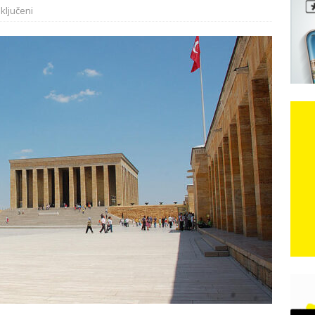
ključeni
e: Vozači satima čekaju, dok se drugi ubacuju sa strane
VIJESTI
n, 29. srpnja 2018, preminuo je glazbeni genij Oliver Dragojević
čar o Oluji: Hrvati imaju što slaviti, dobili su ono što im povijesno