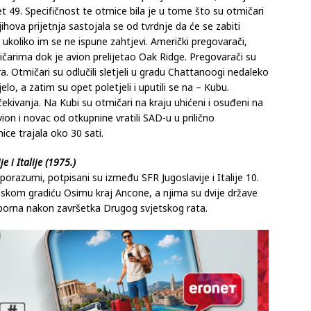
t 49. Specifičnost te otmice bila je u tome što su otmičari
hova prijetnja sastojala se od tvrdnje da će se zabiti
koliko im se ne ispune zahtjevi. Američki pregovarači,
mičarima dok je avion prelijetao Oak Ridge. Pregovarači su
ra. Otmičari su odlučili sletjeli u gradu Chattanoogi nedaleko
lo, a zatim su opet poletjeli i uputili se na – Kubu.
ekivanja. Na Kubi su otmičari na kraju uhićeni i osuđeni na
on i novac od otkupnine vratili SAD-u u prilično
ce trajala oko 30 sati.
 i Italije (1975.)
razumi, potpisani su između SFR Jugoslavije i Italije 10.
anskom gradiću Osimu kraj Ancone, a njima su dvije države
a sporna nakon završetka Drugog svjetskog rata.