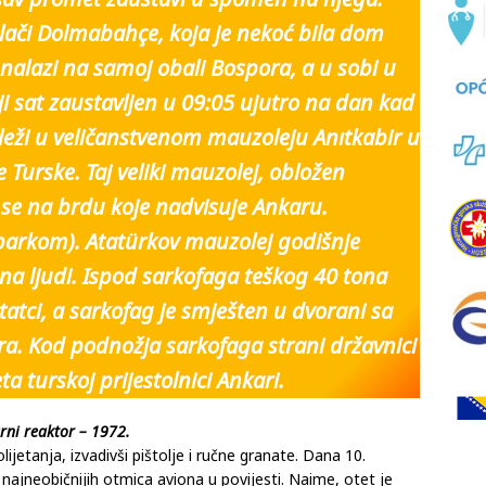
lači Dolmabahçe, koja je nekoć bila dom
nalazi na samoj obali Bospora, a u sobi u
ji sat zaustavljen u 09:05 ujutro na dan kad
 leži u veličanstvenom mauzoleju Anıtkabir u
Turske. Taj veliki mauzolej, obložen
se na brdu koje nadvisuje Ankaru.
parkom). Atatürkov mauzolej godišnje
una ljudi. Ispod sarkofaga teškog 40 tona
tatci, a sarkofag je smješten u dvorani sa
a. Kod podnožja sarkofaga strani državnici
ta turskoj prijestolnici Ankari.
arni reaktor – 1972.
ijetanja, izvadivši pištolje i ručne granate. Dana 10.
ajneobičnijih otmica aviona u povijesti. Naime, otet je