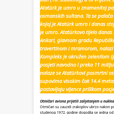
Atatürk je umro u znamenitoj pa
osmanskih sultana. Ta se palača 
kojoj je Atatürk umro i danas sto
je umro. Atatürkovo tijelo danas
Ankari, glavnom gradu Republike 
travertinom i mramorom, nalazi 
Kompleks je okružen zelenilom (
posjeti navodno i preko 11 milij
nalaze se Atatürkovi posmrtni os
supovima visokim čak 14.4 metar
postavljaju vijence prilikom posje
Otmičari aviona prijetili zalijetanjem u nukle
Otmičari su zauzeli zrakoplov ubrzo nakon pol
studenog 1972. godine dogodila se jedna od n