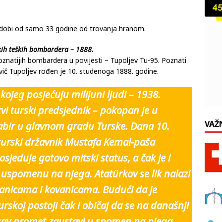
u dobi od samo 33 godine od trovanja hranom.
skih teških bombardera – 1888.
znatijih bombardera u povijesti – Tupoljev Tu-95. Poznati
vič Tupoljev rođen je 10. studenoga 1888. godine.
kojeg posjećuju milijuni ljudi – 1938.
i turski predsjednik – pokopan je u
VAŽ
abir u glavnom gradu Turske. Dana 10.
turski državnik Mustafa Kemal-paša
osjeduje gotovo mitski status, a čak je i
spomenu na njega. Atatürkov se lik nalazi
anicama i kovanicama. Budući da je
rskoj postoji čak i običaj da se na današnji
 sav promet zaustavi u spomen na njega.