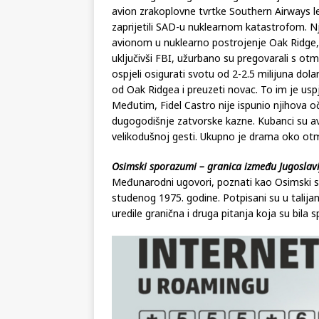
avion zrakoplovne tvrtke Southern Airways le
zaprijetili SAD-u nuklearnom katastrofom. Nji
avionom u nuklearno postrojenje Oak Ridge, u
uključivši FBI, užurbano su pregovarali s ot
ospjeli osigurati svotu od 2-2.5 milijuna dola
od Oak Ridgea i preuzeti novac. To im je uspje
Međutim, Fidel Castro nije ispunio njihova oč
dugogodišnje zatvorske kazne. Kubanci su avi
velikodušnoj gesti. Ukupno je drama oko otmi
Osimski sporazumi – granica između Jugoslavije
Međunarodni ugovori, poznati kao Osimski spo
studenog 1975. godine. Potpisani su u talij
uredile granična i druga pitanja koja su bil