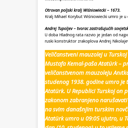
Otrovan poljski kralj Wiśniowiecki – 1673.
Kralj Mihael Korybut Wiśniowiecki umro je 
Andrej Tupoljev – tvorac zastrašujućih sovjet
U doba Hladnog rata razvio je jedan od najpo
ruski konstruktor zrakoplova Andrej Nikolaje
Veličanstveni mauzolej u Turskoj 
Mustafa Kemal-paša Atatürk – prv
veličanstvenom mauzoleju Anıtk
studenog 1938. godine umro je 
Atatürk. U Republici Turskoj on p
zakonom zabranjeno narušavati u
na svim današnjim turskim novč
Atatürk umro u 09:05 ujutro, u Tu
dan (10. studenog) u to vrijeme